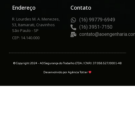
Endereço
Contato
R. Lourdes M. A. Menezes,
(16) 99779-6949
53, Itamarati, Cravinhos
(16) 3951-7150
São Paulo - SP
contato@aoengenharia.co
CEP: 14.140.000
© Copyright 2024 - AO Segurança do Trabalho LTDA / CNPJ: 37.056.527/0001-48
Desenvolvido por
Agência Totter